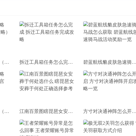
梦幻新诛仙奇遇攻略（梦幻新诛仙 奇遇攻略）
拆迁工具箱任务怎么完成 拆迁工具箱任务完成攻略
碧蓝航线貉皮肤急速骑马战怎么获取 碧蓝航线急速骑马战活动
暖暖百美图宫廷攻略（暖暖百美图1197关宫廷）
江南百景图瞎琵琶女安葬于何处选什么 瞎琵琶女安葬于何处正确选择参考
方寸对决通神阵怎么开启 方寸对决通神阵开启