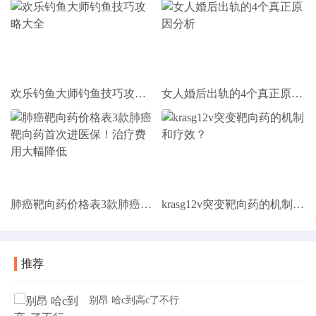
欢乐钓鱼大师钓鱼技巧攻略大全
女人婚后出轨的4个真正原因分析
肺癌靶向药价格表3款肺癌靶向药首次进医保！治疗费用大幅降低
krasg12v突变靶向药的机制和疗效？
推荐
别昂 哈c到高c了不行