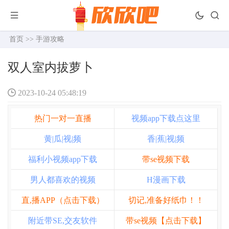
首页
>>
手游攻略
双人室内拔萝卜
2023-10-24 05:48:19
热门一对一直播
视频app下载点这里
黄|瓜|视|频
香|蕉|视|频
福利小视频app下载
带se视频下载
男人都喜欢的视频
H漫画下载
直,播APP（点击下载）
切记,准备好纸巾！！
附近带SE,交友软件
带se视频【点击下载】