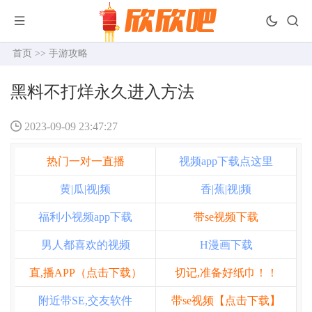
首页
>>
手游攻略
黑料不打烊永久进入方法
2023-09-09 23:47:27
热门一对一直播
视频app下载点这里
黄|瓜|视|频
香|蕉|视|频
福利小视频app下载
带se视频下载
男人都喜欢的视频
H漫画下载
直,播APP（点击下载）
切记,准备好纸巾！！
附近带SE,交友软件
带se视频【点击下载】