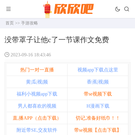
首页
>>
手游攻略
没带罩子让他c了一节课作文免费
2023-09-16 18:43:46
热门一对一直播
视频app下载点这里
黄|瓜|视|频
香|蕉|视|频
福利小视频app下载
带se视频下载
男人都喜欢的视频
H漫画下载
直,播APP（点击下载）
切记,准备好纸巾！！
附近带SE,交友软件
带se视频【点击下载】