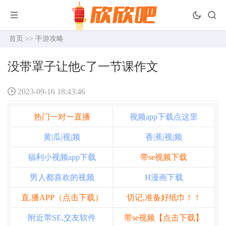
首页
>>
手游攻略
没带罩子让他c了一节课作文
2023-09-16 18:43:46
热门一对一直播
视频app下载点这里
黄|瓜|视|频
香|蕉|视|频
福利小视频app下载
带se视频下载
男人都喜欢的视频
H漫画下载
直,播APP（点击下载）
切记,准备好纸巾！！
附近带SE,交友软件
带se视频【点击下载】