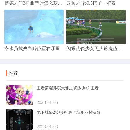
博德之门3扭曲幸运怎么获得的
云顶之弈s9.5棋子一览表
潜水员戴夫白鲸位置在哪里
闪耀优俊少女无声铃鹿值得抽取吗
推荐
王者荣耀孙膑天使之翼多少钱 王者
2023-01-05
地下城堡2转职表 最详细职业树及各
2023-01-03