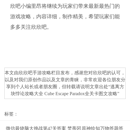
欣吧小编里昂将继续为玩家们带来最新最热门的
游戏攻略，内容详细，制作精美，希望玩家们能
多多关注欣欣吧。
本文由欣欣吧
手游攻略
栏目发布，感谢您对
欣欣吧
的认可，
以及对我们原创作品以及文章的青睐，非常欢迎各位朋友分
享到个人站长或者朋友圈，但转载请说明文章出处“
逃离方
块悖论攻略大全 Cube Escape Paradox全关卡图文攻略
”
标签：
微信最烧脑大挑战第47关答案 梵蒂冈
原神绘知万物答题答