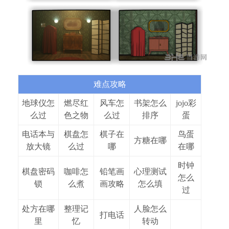
难点攻略
地球仪怎
燃尽红
风车怎
书架怎么
jojo彩
么过
色之物
么过
排序
蛋
电话本与
棋盘怎
棋子在
鸟蛋
方糖在哪
放大镜
么过
哪
在哪
时钟
棋盘密码
咖啡怎
铅笔画
心理测试
怎么
锁
么煮
画攻略
怎么填
过
处方在哪
整理记
人脸怎么
打电话
里
忆
转动