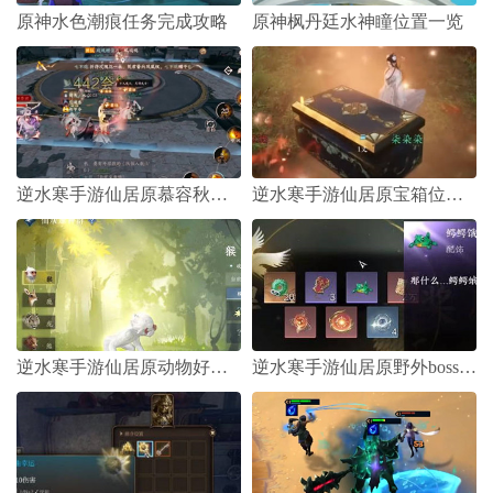
原神水色潮痕任务完成攻略
原神枫丹廷水神瞳位置一览
逆水寒手游仙居原慕容秋位置在哪里
逆水寒手游仙居原宝箱位置一览
逆水寒手游仙居原动物好感度怎么刷
逆水寒手游仙居原野外boss位置汇总