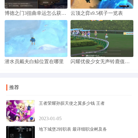
博德之门3扭曲幸运怎么获得的
云顶之弈s9.5棋子一览表
潜水员戴夫白鲸位置在哪里
闪耀优俊少女无声铃鹿值得抽取吗
推荐
王者荣耀孙膑天使之翼多少钱 王者
2023-01-05
地下城堡2转职表 最详细职业树及各